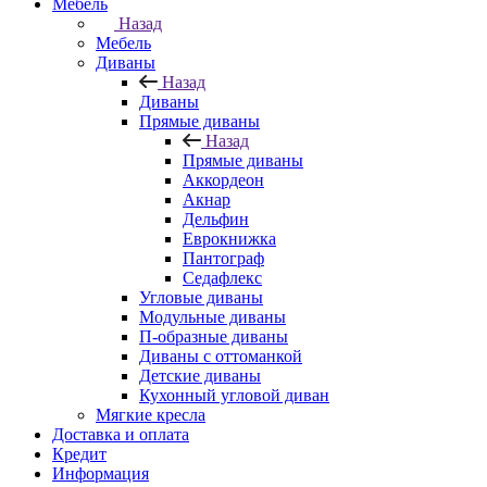
Мебель
Назад
Мебель
Диваны
Назад
Диваны
Прямые диваны
Назад
Прямые диваны
Аккордеон
Акнар
Дельфин
Еврокнижка
Пантограф
Седафлекс
Угловые диваны
Модульные диваны
П-образные диваны
Диваны с оттоманкой
Детские диваны
Кухонный угловой диван
Мягкие кресла
Доставка и оплата
Кредит
Информация