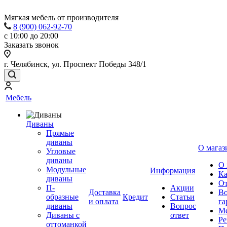
Мягкая мебель от производителя
8 (900) 062-92-70
с 10:00 до 20:00
Заказать звонок
г. Челябинск, ул. Проспект Победы 348/1
Мебель
Диваны
Прямые
диваны
О магаз
Угловые
диваны
О 
Модульные
Информация
Ка
диваны
От
П-
Акции
Доставка
Во
образные
Кредит
Статьи
и оплата
га
диваны
Вопрос
Ме
Диваны с
ответ
Ре
оттоманкой