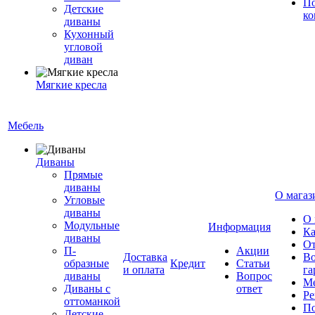
По
Детские
ко
диваны
Кухонный
угловой
диван
Мягкие кресла
Мебель
Диваны
Прямые
диваны
О магаз
Угловые
диваны
О 
Модульные
Информация
Ка
диваны
От
П-
Акции
Доставка
Во
образные
Кредит
Статьи
и оплата
га
диваны
Вопрос
Ме
Диваны с
ответ
Ре
оттоманкой
По
Детские