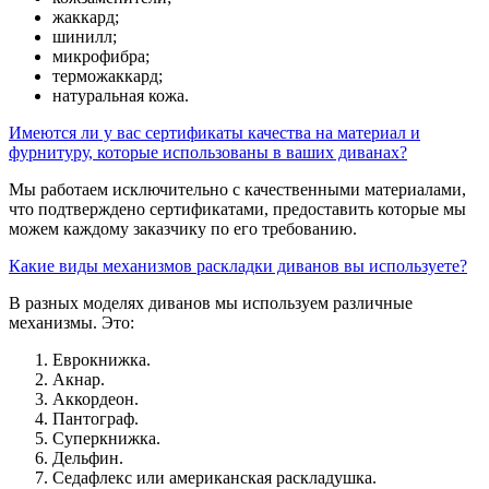
жаккард;
шинилл;
микрофибра;
терможаккард;
натуральная кожа.
Имеются ли у вас сертификаты качества на материал и
фурнитуру, которые использованы в ваших диванах?
Мы работаем исключительно с качественными материалами,
что подтверждено сертификатами, предоставить которые мы
можем каждому заказчику по его требованию.
Какие виды механизмов раскладки диванов вы используете?
В разных моделях диванов мы используем различные
механизмы. Это:
Еврокнижка.
Акнар.
Аккордеон.
Пантограф.
Суперкнижка.
Дельфин.
Седафлекс или американская раскладушка.