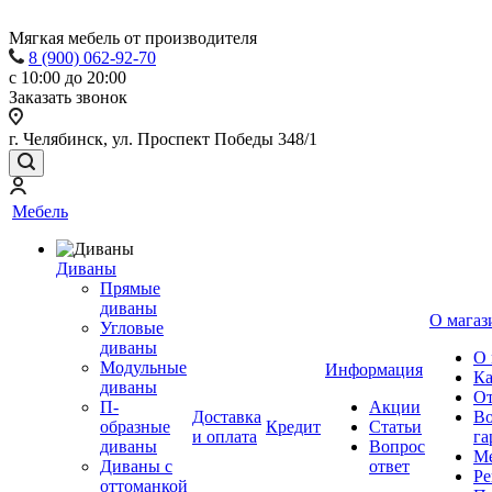
Мягкая мебель от производителя
8 (900) 062-92-70
с 10:00 до 20:00
Заказать звонок
г. Челябинск, ул. Проспект Победы 348/1
Мебель
Диваны
Прямые
диваны
О магаз
Угловые
диваны
О 
Модульные
Информация
Ка
диваны
От
П-
Акции
Доставка
Во
образные
Кредит
Статьи
и оплата
га
диваны
Вопрос
Ме
Диваны с
ответ
Ре
оттоманкой