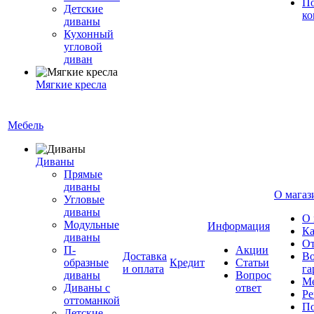
По
Детские
ко
диваны
Кухонный
угловой
диван
Мягкие кресла
Мебель
Диваны
Прямые
диваны
О магаз
Угловые
диваны
О 
Модульные
Информация
Ка
диваны
От
П-
Акции
Доставка
Во
образные
Кредит
Статьи
и оплата
га
диваны
Вопрос
Ме
Диваны с
ответ
Ре
оттоманкой
По
Детские