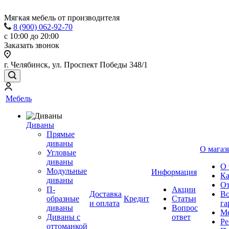
Мягкая мебель от производителя
8 (900) 062-92-70
с 10:00 до 20:00
Заказать звонок
г. Челябинск, ул. Проспект Победы 348/1
Мебель
Диваны
Прямые
диваны
О магаз
Угловые
диваны
О 
Модульные
Информация
Ка
диваны
От
П-
Акции
Доставка
Во
образные
Кредит
Статьи
и оплата
га
диваны
Вопрос
Ме
Диваны с
ответ
Ре
оттоманкой