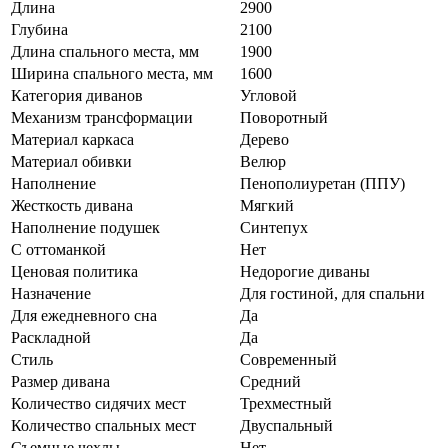
Длина
2900
Глубина
2100
Длина спального места, мм
1900
Ширина спального места, мм
1600
Категория диванов
Угловой
Механизм трансформации
Поворотный
Материал каркаса
Дерево
Материал обивки
Велюр
Наполнение
Пенополиуретан (ППУ)
Жесткость дивана
Мягкий
Наполнение подушек
Синтепух
С оттоманкой
Нет
Ценовая политика
Недорогие диваны
Назначение
Для гостиной, для спальни
Для ежедневного сна
Да
Раскладной
Да
Стиль
Современный
Размер дивана
Средний
Количество сидячих мест
Трехместный
Количество спальных мест
Двуспальный
Съемные чехлы
Нет