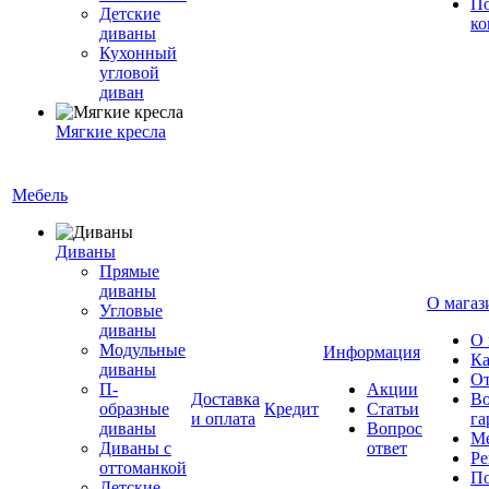
По
Детские
ко
диваны
Кухонный
угловой
диван
Мягкие кресла
Мебель
Диваны
Прямые
диваны
О магаз
Угловые
диваны
О 
Модульные
Информация
Ка
диваны
От
П-
Акции
Доставка
Во
образные
Кредит
Статьи
и оплата
га
диваны
Вопрос
Ме
Диваны с
ответ
Ре
оттоманкой
По
Детские