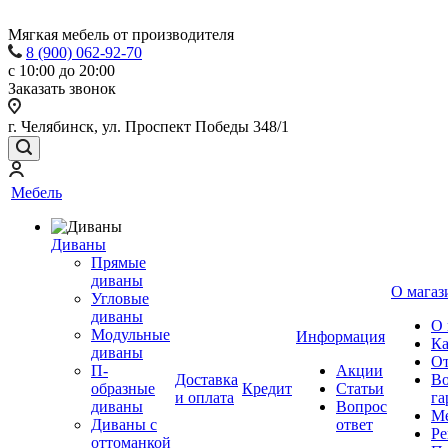
Мягкая мебель от производителя
8 (900) 062-92-70
с 10:00 до 20:00
Заказать звонок
г. Челябинск, ул. Проспект Победы 348/1
Мебель
Диваны
Прямые
диваны
О магаз
Угловые
диваны
О 
Модульные
Информация
Ка
диваны
От
П-
Акции
Доставка
Во
образные
Кредит
Статьи
и оплата
га
диваны
Вопрос
Ме
Диваны с
ответ
Ре
оттоманкой