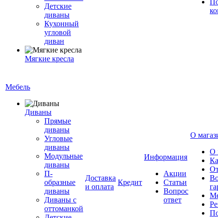
По
Детские
ко
диваны
Кухонный
угловой
диван
Мягкие кресла
Мебель
Диваны
Прямые
диваны
О магаз
Угловые
диваны
О 
Модульные
Информация
Ка
диваны
От
П-
Акции
Доставка
Во
образные
Кредит
Статьи
и оплата
га
диваны
Вопрос
Ме
Диваны с
ответ
Ре
оттоманкой
По
Детские