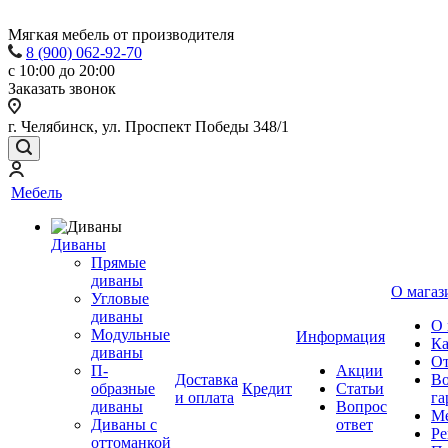
Мягкая мебель от производителя
8 (900) 062-92-70
с 10:00 до 20:00
Заказать звонок
г. Челябинск, ул. Проспект Победы 348/1
Мебель
Диваны
Прямые
диваны
О магаз
Угловые
диваны
О 
Модульные
Информация
Ка
диваны
От
П-
Акции
Доставка
Во
образные
Кредит
Статьи
и оплата
га
диваны
Вопрос
Ме
Диваны с
ответ
Ре
оттоманкой