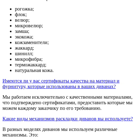
рогожка;
флок;
велюр;
микровелюр;
замша;
экокожа;
кожзаменители;
жаккард;
шинилл;
микрофибра;
терможаккард;
натуральная кожа.
Имеются ли у вас сертификаты качества на материал и
фурнитуру, которые использованы в ваших диванах?
Мы работаем исключительно с качественными материалами,
что подтверждено сертификатами, предоставить которые мы
можем каждому заказчику по его требованию.
Какие виды механизмов раскладки диванов вы используете?
В разных моделях диванов мы используем различные
механизмы. Это: