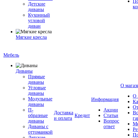
По
Детские
ко
диваны
Кухонный
угловой
диван
Мягкие кресла
Мебель
Диваны
Прямые
диваны
О магаз
Угловые
диваны
О 
Модульные
Информация
Ка
диваны
От
П-
Акции
Доставка
Во
образные
Кредит
Статьи
и оплата
га
диваны
Вопрос
Ме
Диваны с
ответ
Ре
оттоманкой
По
Детские