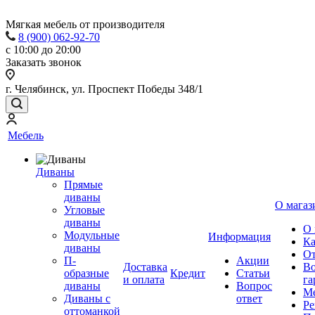
Мягкая мебель от производителя
8 (900) 062-92-70
с 10:00 до 20:00
Заказать звонок
г. Челябинск, ул. Проспект Победы 348/1
Мебель
Диваны
Прямые
диваны
О магаз
Угловые
диваны
О 
Модульные
Информация
Ка
диваны
От
П-
Акции
Доставка
Во
образные
Кредит
Статьи
и оплата
га
диваны
Вопрос
Ме
Диваны с
ответ
Ре
оттоманкой