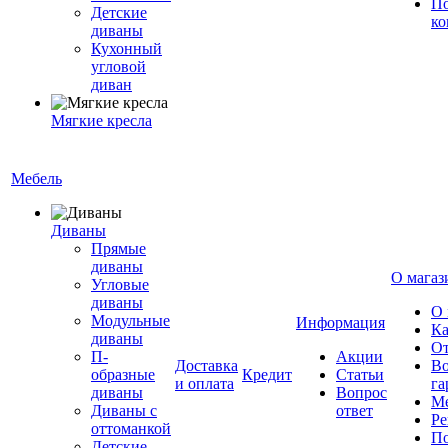
По
Детские
ко
диваны
Кухонный
угловой
диван
Мягкие кресла
Мебель
Диваны
Прямые
диваны
О магаз
Угловые
диваны
О 
Модульные
Информация
Ка
диваны
От
П-
Акции
Доставка
Во
образные
Кредит
Статьи
и оплата
га
диваны
Вопрос
Ме
Диваны с
ответ
Ре
оттоманкой
По
Детские