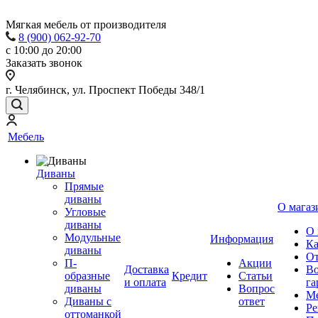
Мягкая мебель от производителя
8 (900) 062-92-70
с 10:00 до 20:00
Заказать звонок
г. Челябинск, ул. Проспект Победы 348/1
Мебель
Диваны
Прямые
диваны
О магаз
Угловые
диваны
О 
Модульные
Информация
Ка
диваны
От
П-
Акции
Доставка
Во
образные
Кредит
Статьи
и оплата
га
диваны
Вопрос
Ме
Диваны с
ответ
Ре
оттоманкой