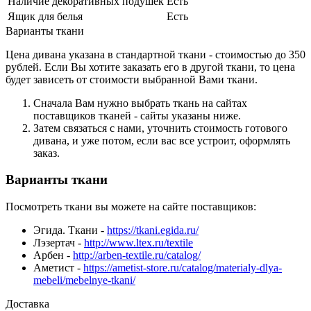
Наличие декоративных подушек
Есть
Ящик для белья
Есть
Варианты ткани
Цена дивана указана в стандартной ткани - стоимостью до 350
рублей. Если Вы хотите заказать его в другой ткани, то цена
будет зависеть от стоимости выбранной Вами ткани.
Сначала Вам нужно выбрать ткань на сайтах
поставщиков тканей - сайты указаны ниже.
Затем связаться с нами, уточнить стоимость готового
дивана, и уже потом, если вас все устроит, оформлять
заказ.
Варианты ткани
Посмотреть ткани вы можете на сайте поставщиков:
Эгида. Ткани -
https://tkani.egida.ru/
Лэзертач -
http://www.ltex.ru/textile
Арбен -
http://arben-textile.ru/catalog/
Аметист -
https://ametist-store.ru/catalog/materialy-dlya-
mebeli/mebelnye-tkani/
Доставка