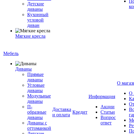
По
Детские
ко
диваны
Кухонный
угловой
диван
Мягкие кресла
Мебель
Диваны
Прямые
диваны
О магаз
Угловые
диваны
О 
Модульные
Информация
Ка
диваны
От
П-
Акции
Доставка
Во
образные
Кредит
Статьи
и оплата
га
диваны
Вопрос
Ме
Диваны с
ответ
Ре
оттоманкой
По
Детские