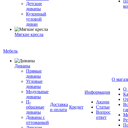
По
Детские
ко
диваны
Кухонный
угловой
диван
Мягкие кресла
Мебель
Диваны
Прямые
диваны
О магаз
Угловые
диваны
О 
Модульные
Информация
Ка
диваны
От
П-
Акции
Доставка
Во
образные
Кредит
Статьи
и оплата
га
диваны
Вопрос
Ме
Диваны с
ответ
Ре
оттоманкой
По
Детские