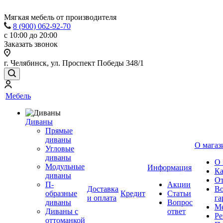
Мягкая мебель от производителя
8 (900) 062-92-70
с 10:00 до 20:00
Заказать звонок
г. Челябинск, ул. Проспект Победы 348/1
Мебель
Диваны
Прямые
диваны
О магаз
Угловые
диваны
О 
Модульные
Информация
Ка
диваны
От
П-
Акции
Доставка
Во
образные
Кредит
Статьи
и оплата
га
диваны
Вопрос
Ме
Диваны с
ответ
Ре
оттоманкой