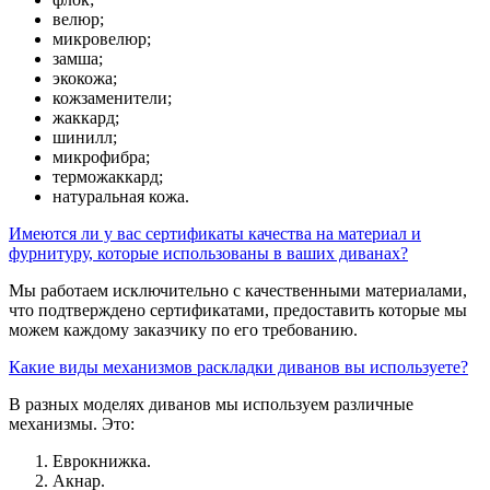
велюр;
микровелюр;
замша;
экокожа;
кожзаменители;
жаккард;
шинилл;
микрофибра;
терможаккард;
натуральная кожа.
Имеются ли у вас сертификаты качества на материал и
фурнитуру, которые использованы в ваших диванах?
Мы работаем исключительно с качественными материалами,
что подтверждено сертификатами, предоставить которые мы
можем каждому заказчику по его требованию.
Какие виды механизмов раскладки диванов вы используете?
В разных моделях диванов мы используем различные
механизмы. Это:
Еврокнижка.
Акнар.