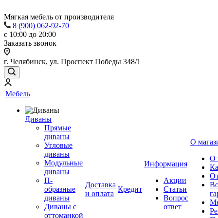
Мягкая мебель от производителя
8 (900) 062-92-70
с 10:00 до 20:00
Заказать звонок
г. Челябинск, ул. Проспект Победы 348/1
Мебель
Диваны
Прямые
диваны
О магаз
Угловые
диваны
О 
Модульные
Информация
Ка
диваны
От
П-
Акции
Доставка
Во
образные
Кредит
Статьи
и оплата
га
диваны
Вопрос
Ме
Диваны с
ответ
Ре
оттоманкой