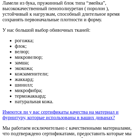
Ламели из бука, пружинный блок типа “змейка”,
высококачественный пенополиуретан ( поролон ),
устойчивый к нагрузкам, способный длительное время
сохранять первоначальные плотности и форму.
У нас большой выбор обивочных тканей:
рогожка;
флок;
велюр;
микровелюр;
замша;
экокожа;
кожзаменители;
жаккард;
шинилл;
микрофибра;
терможаккард;
натуральная кожа.
Имеются ли у вас сертификаты качества на материал и
фурнитуру, которые использованы в ваших диванах?
Мы работаем исключительно с качественными материалами,
что подтверждено сертификатами, предоставить которые мы