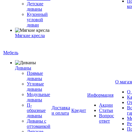
По
Детские
ко
диваны
Кухонный
угловой
диван
Мягкие кресла
Мебель
Диваны
Прямые
диваны
О магаз
Угловые
диваны
О 
Модульные
Информация
Ка
диваны
От
П-
Акции
Доставка
Во
образные
Кредит
Статьи
и оплата
га
диваны
Вопрос
Ме
Диваны с
ответ
Ре
оттоманкой
По
Детские