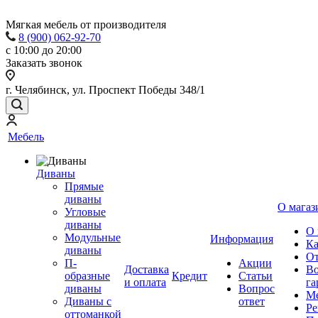
Мягкая мебель от производителя
8 (900) 062-92-70
с 10:00 до 20:00
Заказать звонок
г. Челябинск, ул. Проспект Победы 348/1
Мебель
Диваны
Прямые
диваны
О магаз
Угловые
диваны
О 
Модульные
Информация
Ка
диваны
От
П-
Акции
Доставка
Во
образные
Кредит
Статьи
и оплата
га
диваны
Вопрос
Ме
Диваны с
ответ
Ре
оттоманкой