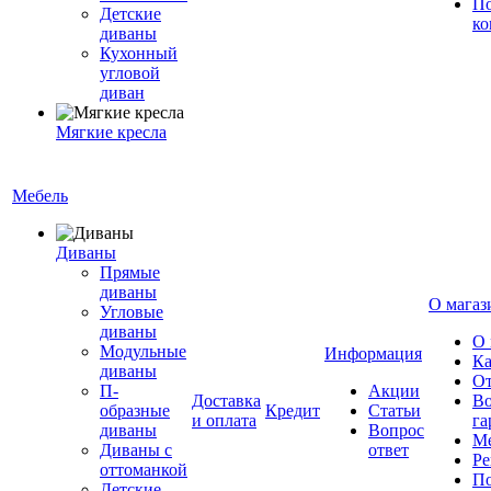
По
Детские
ко
диваны
Кухонный
угловой
диван
Мягкие кресла
Мебель
Диваны
Прямые
диваны
О магаз
Угловые
диваны
О 
Модульные
Информация
Ка
диваны
От
П-
Акции
Доставка
Во
образные
Кредит
Статьи
и оплата
га
диваны
Вопрос
Ме
Диваны с
ответ
Ре
оттоманкой
По
Детские