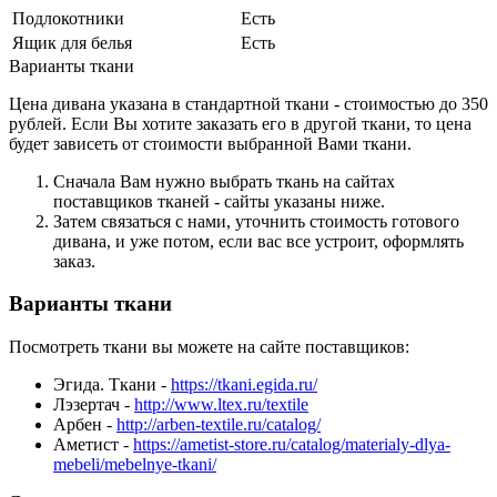
Подлокотники
Есть
Ящик для белья
Есть
Варианты ткани
Цена дивана указана в стандартной ткани - стоимостью до 350
рублей. Если Вы хотите заказать его в другой ткани, то цена
будет зависеть от стоимости выбранной Вами ткани.
Сначала Вам нужно выбрать ткань на сайтах
поставщиков тканей - сайты указаны ниже.
Затем связаться с нами, уточнить стоимость готового
дивана, и уже потом, если вас все устроит, оформлять
заказ.
Варианты ткани
Посмотреть ткани вы можете на сайте поставщиков:
Эгида. Ткани -
https://tkani.egida.ru/
Лэзертач -
http://www.ltex.ru/textile
Арбен -
http://arben-textile.ru/catalog/
Аметист -
https://ametist-store.ru/catalog/materialy-dlya-
mebeli/mebelnye-tkani/