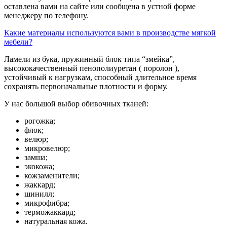
оставлена вами на сайте или сообщена в устной форме
менеджеру по телефону.
Какие материалы используются вами в производстве мягкой
мебели?
Ламели из бука, пружинный блок типа “змейка”,
высококачественный пенополиуретан ( поролон ),
устойчивый к нагрузкам, способный длительное время
сохранять первоначальные плотности и форму.
У нас большой выбор обивочных тканей:
рогожка;
флок;
велюр;
микровелюр;
замша;
экокожа;
кожзаменители;
жаккард;
шинилл;
микрофибра;
терможаккард;
натуральная кожа.