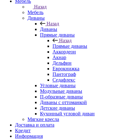
Мебель
Назад
Мебель
Диваны
Назад
Диваны
Прямые диваны
Назад
Прямые диваны
Аккордеон
Акнар
Дельфин
Еврокнижка
Пантограф
Седафлекс
Угловые диваны
Модульные диваны
П-образные диваны
Диваны с оттоманкой
Детские диваны
Кухонный угловой диван
Мягкие кресла
Доставка и оплата
Кредит
Информация