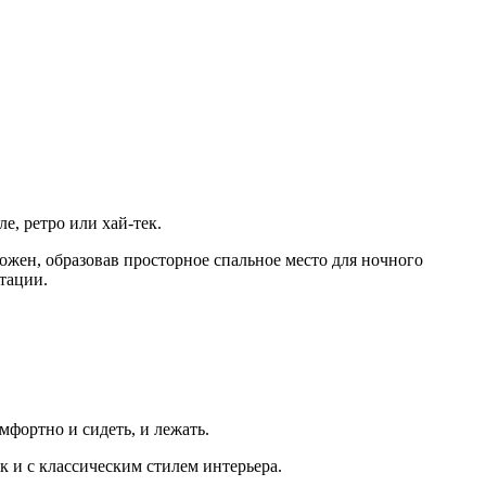
е, ретро или хай-тек.
жен, образовав просторное спальное место для ночного
тации.
фортно и сидеть, и лежать.
к и с классическим стилем интерьера.