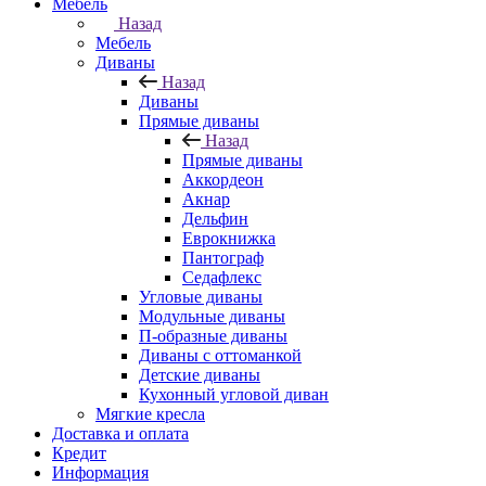
Мебель
Назад
Мебель
Диваны
Назад
Диваны
Прямые диваны
Назад
Прямые диваны
Аккордеон
Акнар
Дельфин
Еврокнижка
Пантограф
Седафлекс
Угловые диваны
Модульные диваны
П-образные диваны
Диваны с оттоманкой
Детские диваны
Кухонный угловой диван
Мягкие кресла
Доставка и оплата
Кредит
Информация