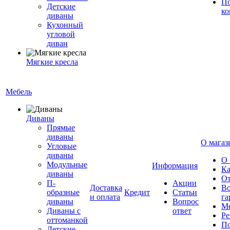
По
Детские
ко
диваны
Кухонный
угловой
диван
Мягкие кресла
Мебель
Диваны
Прямые
диваны
О магаз
Угловые
диваны
О 
Модульные
Информация
Ка
диваны
От
П-
Акции
Доставка
Во
образные
Кредит
Статьи
и оплата
га
диваны
Вопрос
Ме
Диваны с
ответ
Ре
оттоманкой
По
Детские