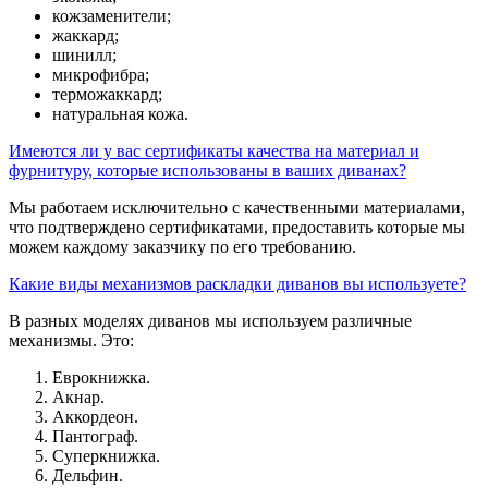
кожзаменители;
жаккард;
шинилл;
микрофибра;
терможаккард;
натуральная кожа.
Имеются ли у вас сертификаты качества на материал и
фурнитуру, которые использованы в ваших диванах?
Мы работаем исключительно с качественными материалами,
что подтверждено сертификатами, предоставить которые мы
можем каждому заказчику по его требованию.
Какие виды механизмов раскладки диванов вы используете?
В разных моделях диванов мы используем различные
механизмы. Это:
Еврокнижка.
Акнар.
Аккордеон.
Пантограф.
Суперкнижка.
Дельфин.