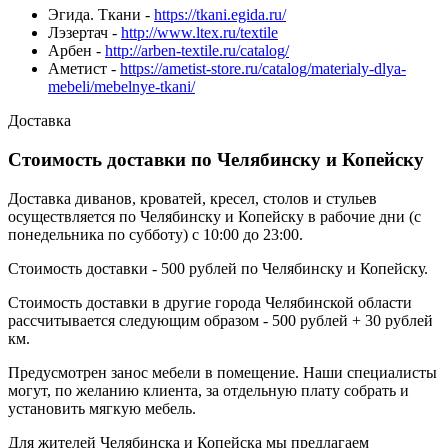
Эгида. Ткани -
https://tkani.egida.ru/
Лэзертач -
http://www.ltex.ru/textile
Арбен -
http://arben-textile.ru/catalog/
Аметист -
https://ametist-store.ru/catalog/materialy-dlya-
mebeli/mebelnye-tkani/
Доставка
Стоимость доставки по Челябинску и Копейску
Доставка диванов, кроватей, кресел, столов и стульев
осуществляется по Челябинску и Копейску в рабочие дни (с
понедельника по субботу) с 10:00 до 23:00.
Стоимость доставки - 500 рублей по Челябинску и Копейску.
Стоимость доставки в другие города Челябинской области
рассчитывается следующим образом - 500 рублей + 30 рублей
км.
Предусмотрен занос мебели в помещение. Наши специалисты
могут, по желанию клиента, за отдельную плату собрать и
установить мягкую мебель.
Для жителей Челябинска и Копейска мы предлагаем