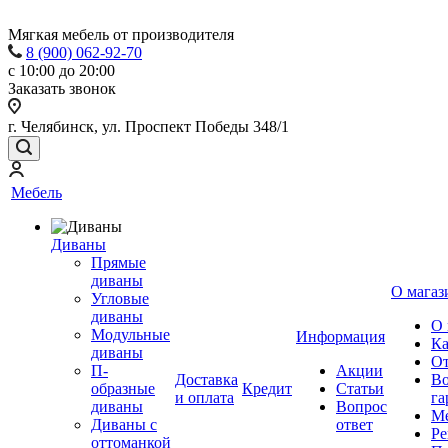
Мягкая мебель от производителя
8 (900) 062-92-70
с 10:00 до 20:00
Заказать звонок
г. Челябинск, ул. Проспект Победы 348/1
Мебель
Диваны
Прямые
диваны
О магаз
Угловые
диваны
О 
Модульные
Информация
Ка
диваны
От
П-
Акции
Доставка
Во
образные
Кредит
Статьи
и оплата
га
диваны
Вопрос
Ме
Диваны с
ответ
Ре
оттоманкой