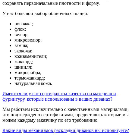
сохранять первоначальные плотности и форму.
У нас большой выбор обивочных тканей:
рогожка;
флок;
велюр;
микровелюр;
замша;
экокожа;
кожзаменители;
жаккард;
шинилл;
микрофибра;
терможаккард;
натуральная кожа.
Имеются ли у вас сертификаты качества на материал и
фурнитуру, которые использованы в ваших диванах?
Мы работаем исключительно с качественными материалами,
что подтверждено сертификатами, предоставить которые мы
можем каждому заказчику по его требованию.
Какие виды механизмов раскладки диванов вы используете?