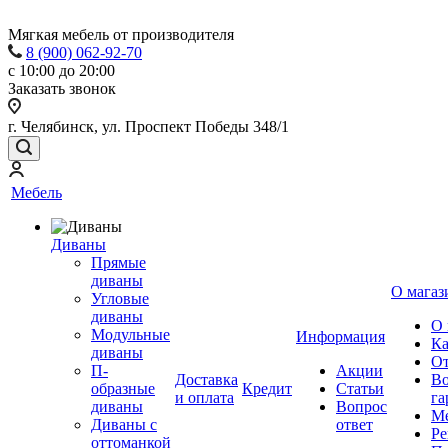
Мягкая мебель от производителя
8 (900) 062-92-70
с 10:00 до 20:00
Заказать звонок
г. Челябинск, ул. Проспект Победы 348/1
Мебель
Диваны
Прямые
диваны
О магаз
Угловые
диваны
О 
Модульные
Информация
Ка
диваны
От
П-
Акции
Доставка
Во
образные
Кредит
Статьи
и оплата
га
диваны
Вопрос
Ме
Диваны с
ответ
Ре
оттоманкой