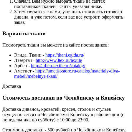
Сначала Вам нужно выбрать ткань на сайтах
поставщиков тканей - сайты указаны ниже.
Затем связаться с нами, уточнить стоимость готового
дивана, и уже потом, если вас все устроит, оформлять
заказ.
Варианты ткани
Посмотреть ткани вы можете на сайте поставщиков:
Эгида. Ткани -
https://tkani.egida.ru/
Лэзертач -
http://www.ltex.ru/textile
Арбен -
http://arben-textile.ru/catalog/
Аметист -
https://ametist-store.ru/catalog/materialy-dlya-
mebeli/mebelnye-tkani/
Доставка
Стоимость доставки по Челябинску и Копейску
Доставка диванов, кроватей, кресел, столов и стульев
осуществляется по Челябинску и Копейску в рабочие дни (с
понедельника по субботу) с 10:00 до 23:00.
Стоимость доставки - 500 рублей по Челябинску и Копейску.