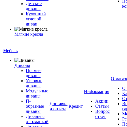
По
Детские
ко
диваны
Кухонный
угловой
диван
Мягкие кресла
Мебель
Диваны
Прямые
диваны
О магаз
Угловые
диваны
О 
Модульные
Информация
Ка
диваны
От
П-
Акции
Доставка
Во
образные
Кредит
Статьи
и оплата
га
диваны
Вопрос
Ме
Диваны с
ответ
Ре
оттоманкой
По
Детские