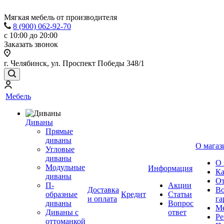
Мягкая мебель от производителя
8 (900) 062-92-70
с 10:00 до 20:00
Заказать звонок
г. Челябинск, ул. Проспект Победы 348/1
Мебель
Диваны
Прямые
диваны
О магаз
Угловые
диваны
О 
Модульные
Информация
Ка
диваны
От
П-
Акции
Доставка
Во
образные
Кредит
Статьи
и оплата
га
диваны
Вопрос
Ме
Диваны с
ответ
Ре
оттоманкой