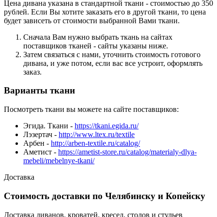
Цена дивана указана в стандартной ткани - стоимостью до 350
рублей. Если Вы хотите заказать его в другой ткани, то цена
будет зависеть от стоимости выбранной Вами ткани.
Сначала Вам нужно выбрать ткань на сайтах
поставщиков тканей - сайты указаны ниже.
Затем связаться с нами, уточнить стоимость готового
дивана, и уже потом, если вас все устроит, оформлять
заказ.
Варианты ткани
Посмотреть ткани вы можете на сайте поставщиков:
Эгида. Ткани -
https://tkani.egida.ru/
Лэзертач -
http://www.ltex.ru/textile
Арбен -
http://arben-textile.ru/catalog/
Аметист -
https://ametist-store.ru/catalog/materialy-dlya-
mebeli/mebelnye-tkani/
Доставка
Стоимость доставки по Челябинску и Копейску
Доставка диванов, кроватей, кресел, столов и стульев