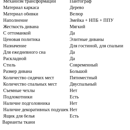
Механизм трансформации
Пантограф
Материал каркаса
Дерево
Материал обивки
Велюр
Наполнение
Змейка + НПБ + ППУ
Жесткость дивана
Мягкий
С оттоманкой
Да
Ценовая политика
Элитные диваны
Назначение
Для гостиной, для спальни
Для ежедневного сна
Да
Раскладной
Да
Стиль
Современный
Размер дивана
Большой
Количество сидячих мест
Пятиместный
Количество спальных мест
Двуспальный
Съемные чехлы
Нет
Подлокотники
Есть
Наличие подголовника
Нет
Наличие декоративных подушек
Нет
Ящик для белья
Есть
Варианты ткани