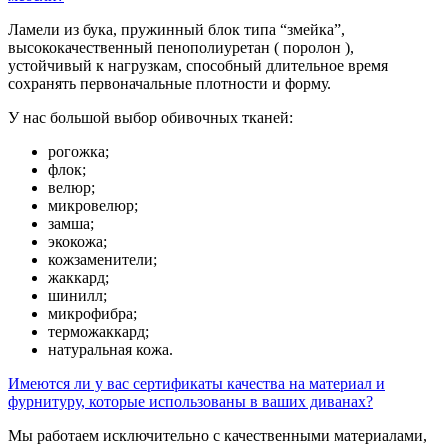
Ламели из бука, пружинный блок типа “змейка”,
высококачественный пенополиуретан ( поролон ),
устойчивый к нагрузкам, способный длительное время
сохранять первоначальные плотности и форму.
У нас большой выбор обивочных тканей:
рогожка;
флок;
велюр;
микровелюр;
замша;
экокожа;
кожзаменители;
жаккард;
шинилл;
микрофибра;
терможаккард;
натуральная кожа.
Имеются ли у вас сертификаты качества на материал и
фурнитуру, которые использованы в ваших диванах?
Мы работаем исключительно с качественными материалами,