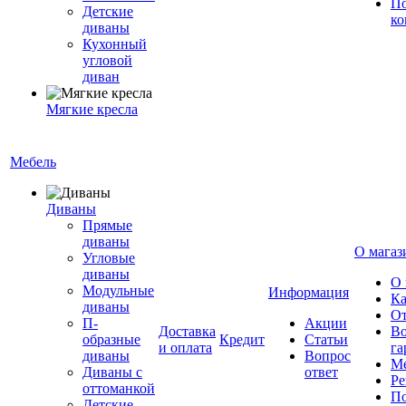
По
Детские
ко
диваны
Кухонный
угловой
диван
Мягкие кресла
Мебель
Диваны
Прямые
диваны
О магаз
Угловые
диваны
О 
Модульные
Информация
Ка
диваны
От
П-
Акции
Доставка
Во
образные
Кредит
Статьи
и оплата
га
диваны
Вопрос
Ме
Диваны с
ответ
Ре
оттоманкой
По
Детские