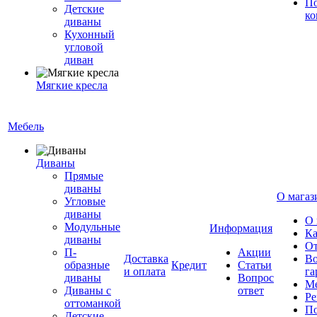
По
Детские
ко
диваны
Кухонный
угловой
диван
Мягкие кресла
Мебель
Диваны
Прямые
диваны
О магаз
Угловые
диваны
О 
Модульные
Информация
Ка
диваны
От
П-
Акции
Доставка
Во
образные
Кредит
Статьи
и оплата
га
диваны
Вопрос
Ме
Диваны с
ответ
Ре
оттоманкой
По
Детские