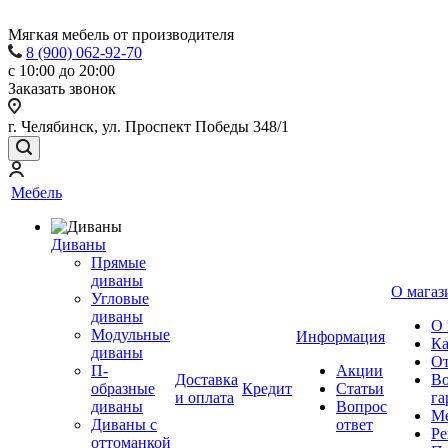
Мягкая мебель от производителя
8 (900) 062-92-70
с 10:00 до 20:00
Заказать звонок
г. Челябинск, ул. Проспект Победы 348/1
Мебель
Диваны
Прямые
диваны
О магаз
Угловые
диваны
О 
Модульные
Информация
Ка
диваны
От
П-
Акции
Доставка
Во
образные
Кредит
Статьи
и оплата
га
диваны
Вопрос
Ме
Диваны с
ответ
Ре
оттоманкой