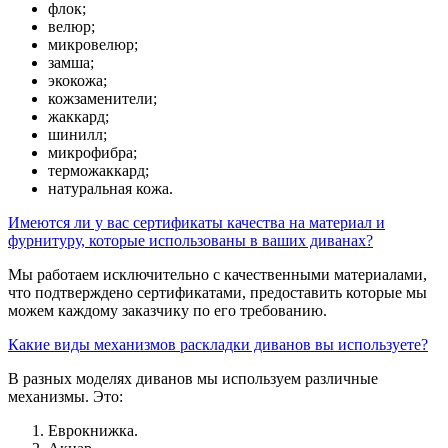
флок;
велюр;
микровелюр;
замша;
экокожа;
кожзаменители;
жаккард;
шинилл;
микрофибра;
терможаккард;
натуральная кожа.
Имеются ли у вас сертификаты качества на материал и
фурнитуру, которые использованы в ваших диванах?
Мы работаем исключительно с качественными материалами,
что подтверждено сертификатами, предоставить которые мы
можем каждому заказчику по его требованию.
Какие виды механизмов раскладки диванов вы используете?
В разных моделях диванов мы используем различные
механизмы. Это:
Еврокнижка.