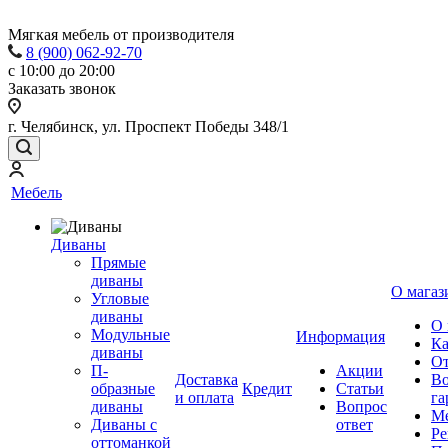
Мягкая мебель от производителя
8 (900) 062-92-70
с 10:00 до 20:00
Заказать звонок
г. Челябинск, ул. Проспект Победы 348/1
Мебель
Диваны
Прямые
диваны
О магаз
Угловые
диваны
О 
Модульные
Информация
Ка
диваны
От
П-
Акции
Доставка
Во
образные
Кредит
Статьи
и оплата
га
диваны
Вопрос
Ме
Диваны с
ответ
Ре
оттоманкой