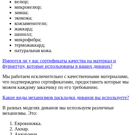
велюр;
микровелюр;
замша;
экокожа;
кожзаменители;
жаккард;
шинилл;
микрофибра;
терможаккард;
натуральная кожа.
Имеются ли у вас сертификаты качества на материал и
фурнитуру, которые использованы в ваших диванах?
Мы работаем исключительно с качественными материалами,
что подтверждено сертификатами, предоставить которые мы
можем каждому заказчику по его требованию.
Какие виды механизмов раскладки диванов вы используете?
В разных моделях диванов мы используем различные
механизмы. Это:
Еврокнижка.
Акнар.
Аккордеон.