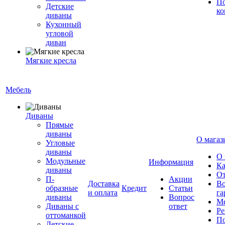
По
Детские
ко
диваны
Кухонный
угловой
диван
Мягкие кресла
Мебель
Диваны
Прямые
диваны
О магаз
Угловые
диваны
О 
Модульные
Информация
Ка
диваны
От
П-
Акции
Доставка
Во
образные
Кредит
Статьи
и оплата
га
диваны
Вопрос
Ме
Диваны с
ответ
Ре
оттоманкой
По
Детские